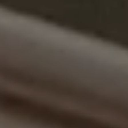
Easy Delivery
Site web, webapp, API et
application Androïd sur-
mesure