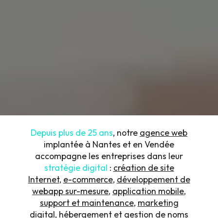
Depuis plus de 25 ans
, notre
agence web
implantée à Nantes et en Vendée
accompagne les entreprises dans leur
stratégie digital
:
création de site
Internet
,
e-commerce
,
développement de
webapp sur-mesure
,
application mobile
,
support et maintenance
,
marketing
digital
,
hébergement et gestion de noms