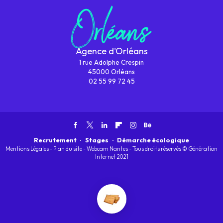
Agence d'Orléans
1 rue Adolphe Crespin
45000 Orléans
02 55 99 72 45
Recrutement
·
Stages
·
Démarche écologique
Mentions Légales
-
Plan du site
-
Webcam Nantes
-
Tous droits réservés © Génération
Internet 2021