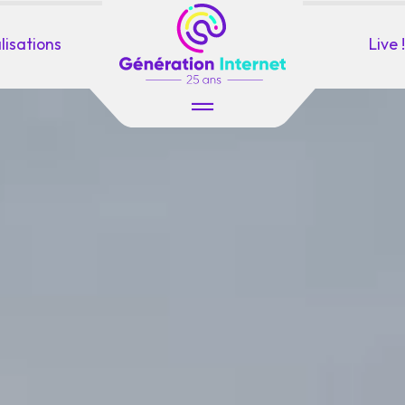
lisations
Live !